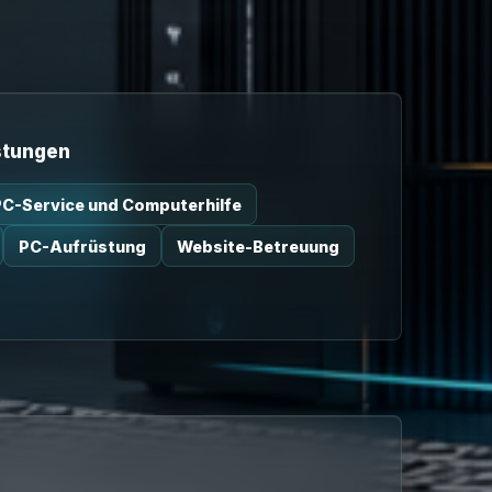
stungen
PC-Service und Computerhilfe
PC-Aufrüstung
Website-Betreuung